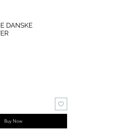
DE DANSKE
ER
e
Buy Now