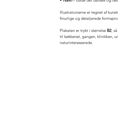
•
Navn
– både det danske og det 
Illustrationerne er tegnet af kuns
finurlige og detaljerede formsprog
Plakaten er trykt i størrelse
B2
, s
til køkkenet, gangen, klinikken, u
naturinteresserede.