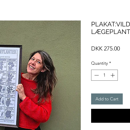
PLAKAT:VIL
LÆGEPLANT
Pric
DKK 275.00
Quantity
*
Add to Cart