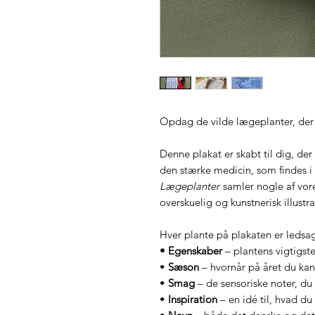
Opdag de vilde lægeplanter, der 
Denne plakat er skabt til dig, der
den stærke medicin, som findes i
Lægeplanter
samler nogle af vore
overskuelig og kunstnerisk illustra
Hver plante på plakaten er ledsag
• Egenskaber
– plantens vigtigst
•
Sæson
– hvornår på året du kan
•
Smag
– de sensoriske noter, du
•
Inspiration
– en idé til, hvad d