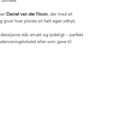
latinske
tner
Daniel van der Noon
, der med sit
 giver hver plante sit helt eget udtryk.
å detaljerne står smukt og tydeligt – perfekt
ndervisningslokalet eller som gave til