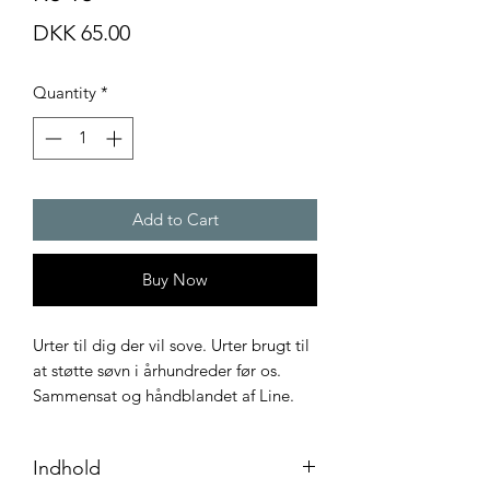
Price
DKK 65.00
Quantity
*
Add to Cart
Buy Now
Urter til dig der vil sove. Urter brugt til
at støtte søvn i århundreder før os.
Sammensat og håndblandet af Line.
Indhold